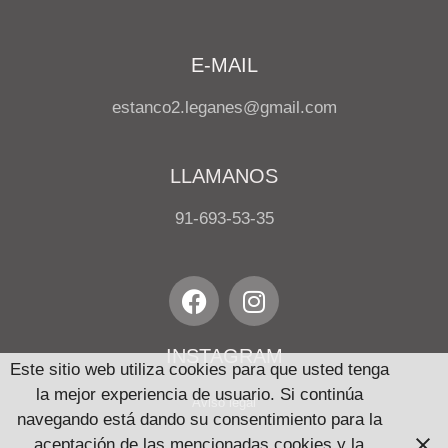
E-MAIL
estanco2.leganes@gmail.com
LLAMANOS
91-693-53-35
INSTAGRAM
Este sitio web utiliza cookies para que usted tenga
la mejor experiencia de usuario. Si continúa
Aviso legal
navegando está dando su consentimiento para la
aceptación de las mencionadas cookies y la