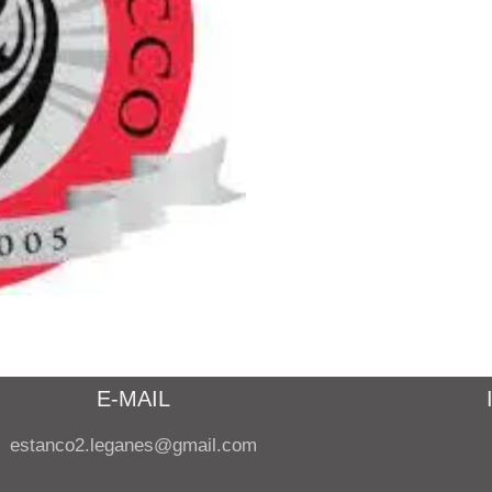
E-MAIL
estanco2.leganes@gmail.com