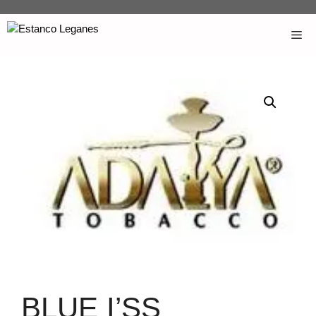
BLUE I’SS