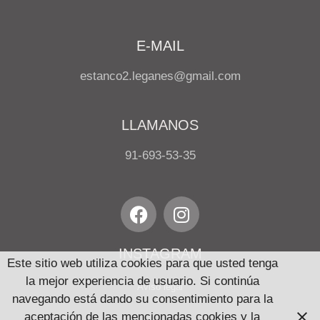
E-MAIL
estanco2.leganes@gmail.com
LLAMANOS
91-693-53-35
INSTAGRAM
Este sitio web utiliza cookies para que usted tenga
la mejor experiencia de usuario. Si continúa
Aviso legal
navegando está dando su consentimiento para la
aceptación de las mencionadas cookies y la