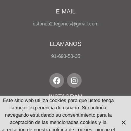
E-MAIL
estanco2.leganes@gmail.com
LLAMANOS
91-693-53-35
INSTAGRAM
Este sitio web utiliza cookies para que usted tenga
la mejor experiencia de usuario. Si continúa
Aviso legal
navegando está dando su consentimiento para la
aceptación de las mencionadas cookies y la
Política de privacidad
aceptación de nuestra política de cookies, pinche el