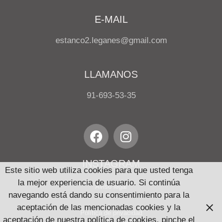
E-MAIL
estanco2.leganes@gmail.com
LLAMANOS
91-693-53-35
INSTAGRAM
Este sitio web utiliza cookies para que usted tenga
la mejor experiencia de usuario. Si continúa
Aviso legal
navegando está dando su consentimiento para la
aceptación de las mencionadas cookies y la
Política de privacidad
aceptación de nuestra política de cookies, pinche el