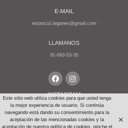
E-MAIL
estanco2.leganes@gmail.com
LLAMANOS
91-693-53-35
INSTAGRAM
Este sitio web utiliza cookies para que usted tenga
la mejor experiencia de usuario. Si continúa
Aviso legal
navegando está dando su consentimiento para la
aceptación de las mencionadas cookies y la
Política de privacidad
aceptación de nuestra política de cookies, pinche el