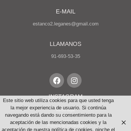
E-MAIL
estanco2.leganes@gmail.com
LLAMANOS
91-693-53-35
INSTAGRAM
Este sitio web utiliza cookies para que usted tenga
la mejor experiencia de usuario. Si continúa
Aviso legal
navegando está dando su consentimiento para la
aceptación de las mencionadas cookies y la
Política de privacidad
aceptación de nuestra política de cookies, pinche el