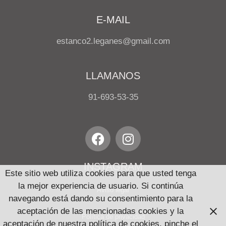
E-MAIL
estanco2.leganes@gmail.com
LLAMANOS
91-693-53-35
INSTAGRAM
Este sitio web utiliza cookies para que usted tenga
la mejor experiencia de usuario. Si continúa
Aviso legal
navegando está dando su consentimiento para la
aceptación de las mencionadas cookies y la
Política de privacidad
aceptación de nuestra política de cookies, pinche el