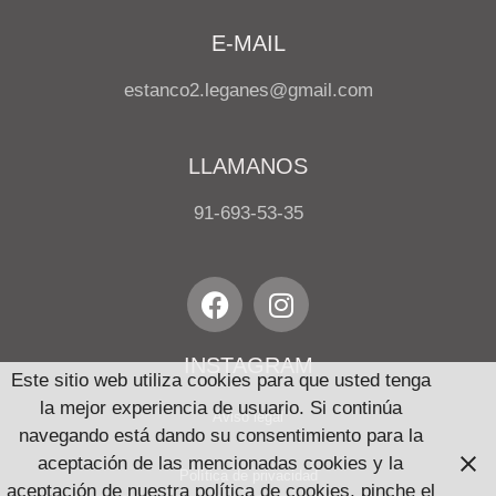
E-MAIL
estanco2.leganes@gmail.com
LLAMANOS
91-693-53-35
INSTAGRAM
Este sitio web utiliza cookies para que usted tenga
la mejor experiencia de usuario. Si continúa
Aviso legal
navegando está dando su consentimiento para la
aceptación de las mencionadas cookies y la
Política de privacidad
aceptación de nuestra política de cookies, pinche el