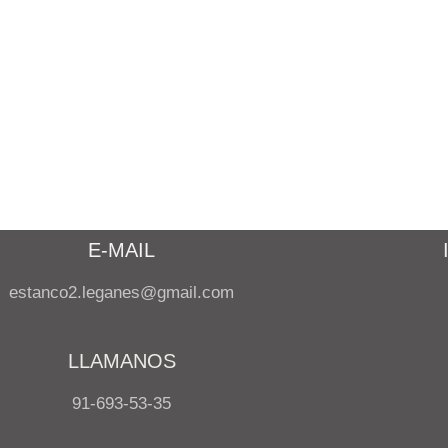
E-MAIL
estanco2.leganes@gmail.com
LLAMANOS
91-693-53-35