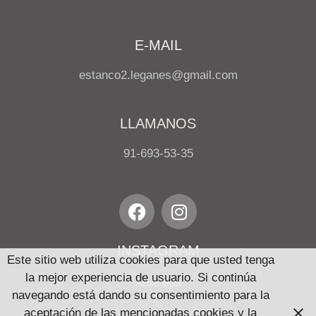
E-MAIL
estanco2.leganes@gmail.com
LLAMANOS
91-693-53-35
INSTAGRAM
Este sitio web utiliza cookies para que usted tenga
la mejor experiencia de usuario. Si continúa
Aviso legal
navegando está dando su consentimiento para la
aceptación de las mencionadas cookies y la