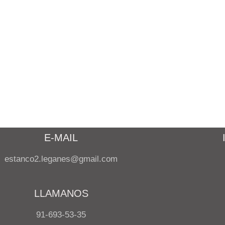
E-MAIL
estanco2.leganes@gmail.com
LLAMANOS
91-693-53-35