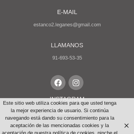
E-MAIL
estanco2.leganes@gmail.com
LLAMANOS
91-693-53-35
INSTAGRAM
Este sitio web utiliza cookies para que usted tenga
la mejor experiencia de usuario. Si continúa
Aviso legal
navegando está dando su consentimiento para la
aceptación de las mencionadas cookies y la
Política de privacidad
aceptación de nuestra política de cookies, pinche el