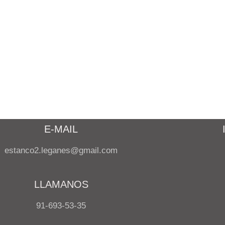
E-MAIL
estanco2.leganes@gmail.com
LLAMANOS
91-693-53-35