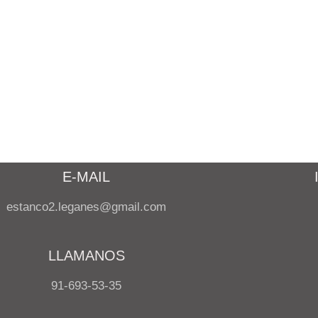
E-MAIL
estanco2.leganes@gmail.com
LLAMANOS
91-693-53-35